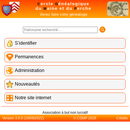
ercle
énéalogique
C
G
du
aine et du
erche
M
P
Venez faire votre généalogie
S'identifier
Permanences
Administration
Nouveautés
Notre site internet
Association à but non lucratif
Version 3.0.0 (19/09/2022)
© CGMP 2026
Crédits