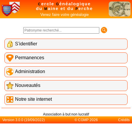
ercle
énéalogique
C
G
du
aine et du
erche
M
P
Venez faire votre généalogie
S'identifier
Permanences
Administration
Nouveautés
Notre site internet
Association à but non lucratif
Version 3.0.0 (19/09/2022)
© CGMP 2026
Crédits