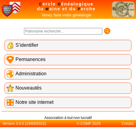
ercle
énéalogique
C
G
du
aine et du
erche
M
P
Venez faire votre généalogie
S'identifier
Permanences
Administration
Nouveautés
Notre site internet
Association à but non lucratif
Version 3.0.0 (19/09/2022)
© CGMP 2026
Crédits