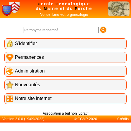
ercle
énéalogique
C
G
du
aine et du
erche
M
P
Venez faire votre généalogie
S'identifier
Permanences
Administration
Nouveautés
Notre site internet
Association à but non lucratif
Version 3.0.0 (19/09/2022)
© CGMP 2026
Crédits