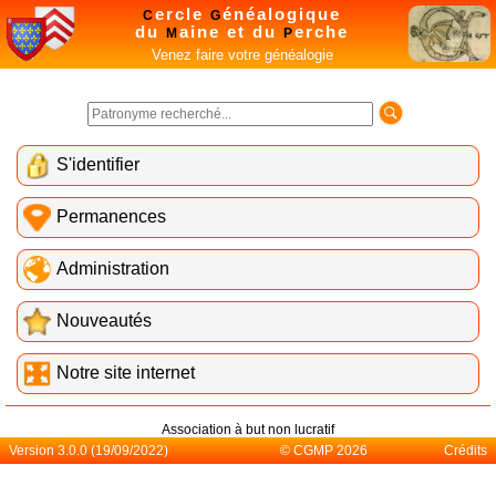
ercle
énéalogique
C
G
du
aine et du
erche
M
P
Venez faire votre généalogie
S'identifier
Permanences
Administration
Nouveautés
Notre site internet
Association à but non lucratif
Version 3.0.0 (19/09/2022)
© CGMP 2026
Crédits