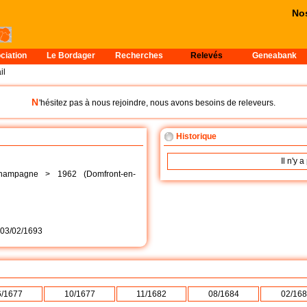
Nos
ciation
Le Bordager
Recherches
Relevés
Geneabank
il
N
'hésitez pas à nous rejoindre, nous avons besoins de releveurs.
Historique
Il n'y 
Champagne > 1962 (Domfront-en-
03/02/1693
6/1677
10/1677
11/1682
08/1684
02/16