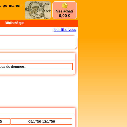
 permanences d'été commencent le mercredi 1er juillet et se termin
Mes achats
0,00 €
Bibliothèque
Identifiez-vous
a pas de données.
85
09/1756-12/1756