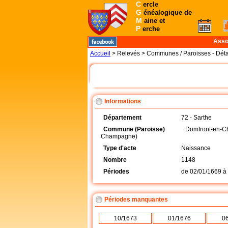
C
ercle
G
énéalogique de
M
aine et
P
erche
Asso
Accueil
> Relevés > Communes / Paroisses - Déta
Informations
Département
72 - Sarthe
Commune (Paroisse)
Domfront-en-
Champagne)
Type d'acte
Naissance
Nombre
1148
Périodes
de
02/01/1669
à
Périodes manquantes
10/1673
01/1676
0