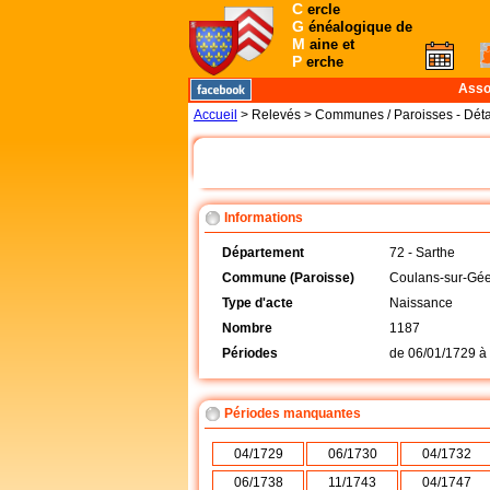
C
ercle
G
énéalogique de
M
aine et
P
erche
Asso
Accueil
> Relevés > Communes / Paroisses - Déta
Informations
Département
72 - Sarthe
Commune (Paroisse)
Coulans-sur-Gée
Type d'acte
Naissance
Nombre
1187
Périodes
de
06/01/1729
à
Périodes manquantes
04/1729
06/1730
04/1732
06/1738
11/1743
04/1747