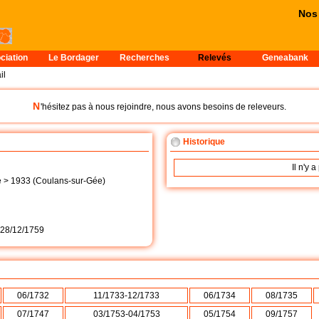
Nos 
ciation
Le Bordager
Recherches
Relevés
Geneabank
il
N
'hésitez pas à nous rejoindre, nous avons besoins de releveurs.
Historique
Il n'y 
 > 1933 (Coulans-sur-Gée)
28/12/1759
06/1732
11/1733-12/1733
06/1734
08/1735
07/1747
03/1753-04/1753
05/1754
09/1757