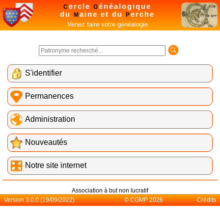
ercle
énéalogique
C
G
du
aine et du
erche
M
P
Venez faire votre généalogie
S'identifier
Permanences
Administration
Nouveautés
Notre site internet
Association à but non lucratif
Version 3.0.0 (19/09/2022)
© CGMP 2026
Crédits