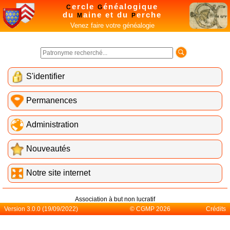
ercle
énéalogique
C
G
du
aine et du
erche
M
P
Venez faire votre généalogie
S'identifier
Permanences
Administration
Nouveautés
Notre site internet
Association à but non lucratif
Version 3.0.0 (19/09/2022)
© CGMP 2026
Crédits