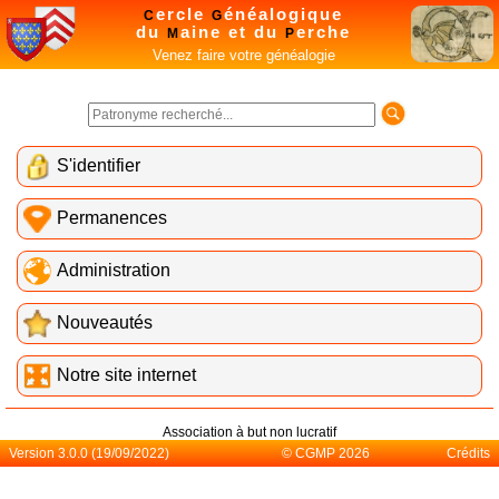
ercle
énéalogique
C
G
du
aine et du
erche
M
P
Venez faire votre généalogie
S'identifier
Permanences
Administration
Nouveautés
Notre site internet
Association à but non lucratif
Version 3.0.0 (19/09/2022)
© CGMP 2026
Crédits