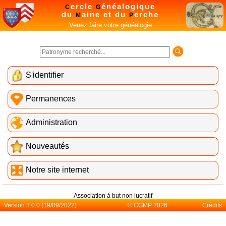
ercle
énéalogique
C
G
du
aine et du
erche
M
P
Venez faire votre généalogie
S'identifier
Permanences
Administration
Nouveautés
Notre site internet
Association à but non lucratif
Version 3.0.0 (19/09/2022)
© CGMP 2026
Crédits