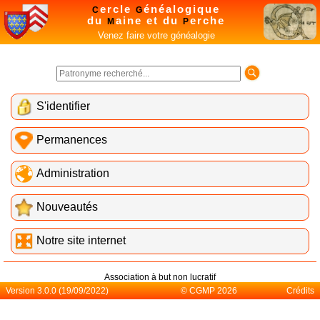
ercle
énéalogique
C
G
du
aine et du
erche
M
P
Venez faire votre généalogie
S'identifier
Permanences
Administration
Nouveautés
Notre site internet
Association à but non lucratif
Version 3.0.0 (19/09/2022)
© CGMP 2026
Crédits