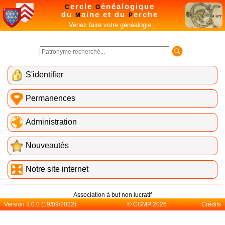
ercle
énéalogique
C
G
du
aine et du
erche
M
P
Venez faire votre généalogie
S'identifier
Permanences
Administration
Nouveautés
Notre site internet
Association à but non lucratif
Version 3.0.0 (19/09/2022)
© CGMP 2026
Crédits